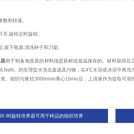
数和转速。
关,旋转定时旋钮。
,拔下电源,清洗杯子和刀架。
浆器
用于制备免疫原的材料须是新鲜或低温保存的。材料获得后
g/LNaN。的生理盐水洗去血迹及污物；在4℃水浴或冰浴中将洗净
浆。组织匀浆经3000r/min离心10min后，上清液作为提
MIX-90旋转培养器可用于样品的组织培养