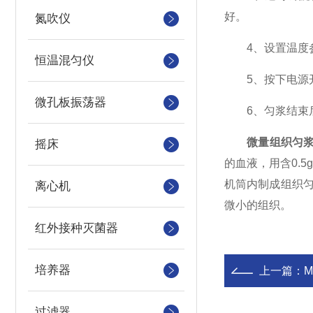
好。
氮吹仪
4、设置温度参
恒温混匀仪
5、按下电源开
微孔板振荡器
6、匀浆结束后
微量组织匀
摇床
的血液，用含0.5
机筒内制成组织匀
离心机
微小的组织。
红外接种灭菌器
培养器
上一篇：
过滤器