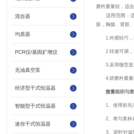
磨杵重量轻，适
适用范围：适用
混合器
脏，胸腺、肾脏
均质器
1.外观轻巧，
2.转速可调，
PCR仪/基因扩增仪
3.采用微型直
无油真空泵
4.研磨杵重量
经济型干式恒温器
微量组织匀
1、使用前先清
智能型干式恒温器
2、将匀浆杯各
迷你干式恒温器
3、逆时针旋转