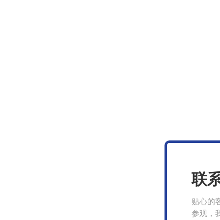
联
贴心的
参观，