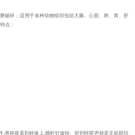
磨破碎；适用于各种动物组织包括大脑、心脏、肺、胃、肝
用特点：
,将杯座盖到杯体上,顺时针旋转、听到咔嗒声就是主机联结