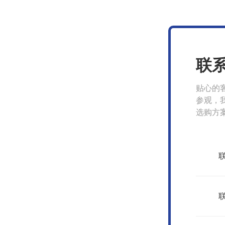
联
贴心的
参观，
选购方
我们
联