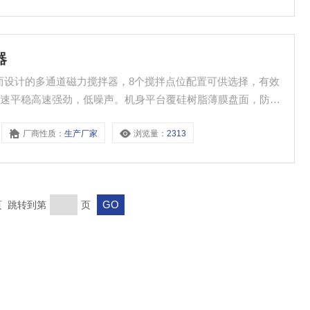
器
验而设计的多通道磁力搅拌器，8个搅拌点位配置可供选择，有效
低速平稳高速强劲，低噪声。机身平台覆硅树脂薄膜盘面，防滑
度。
厂商性质：
生产厂家
浏览量：
2313
末页 跳转到第
页