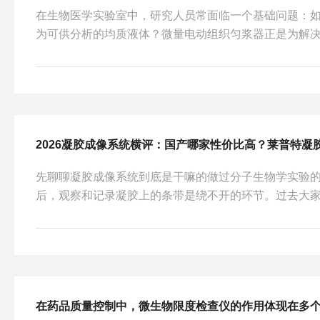
在生物医学实验室中，研究人员常面临一个基础问题：
为可供分析的均质液体？微量电动组织匀浆器正是为解
备。它通过机械旋转产生的剪切力，将组织细胞破碎并
液。微量电动组织匀浆器的核心是一个高速旋转的转子
转动时，其特殊设计的刀片或研磨头与管壁之间形成狭
间隙后，受到三种力的作用：1.剪切力：转子与管壁的
撕裂细胞膜和组织纤维。2.冲击力：高速旋转的刀片直接撞
先聊聊凝胶成像系统到底是干嘛的做过分子生物学实验
后，观察和记录凝胶上的条带是绕不开的环节。过去大
仪眯着眼找条带，要么用胶片观察箱拍完还得暗房冲洗
差。凝胶成像系统就是为了解决这个痛点而生的。它内置
头，能捕捉到肉眼难以辨认的微弱谱带，同时通过多层
噪声压下去。对于经常用EB染色的实验室来说，好的凝
污染和紫外泄露上下功夫。目前国产市场上这类产品选择不
在药品质量控制中，微生物限度检查仪的作用体现在多