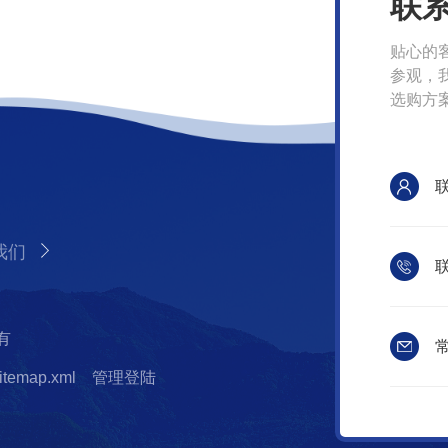
联
贴心的
参观，
选购方
我们
联
有
常
itemap.xml
管理登陆