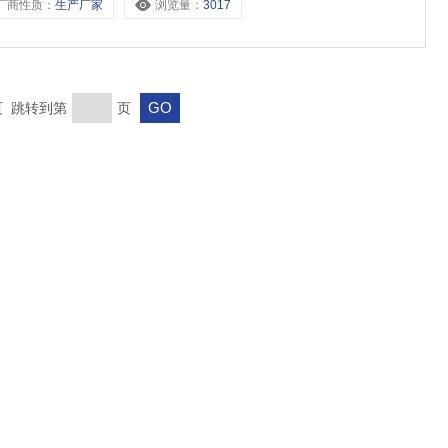
厂商性质：
生产厂家
浏览量：
3017
末页 跳转到第
页