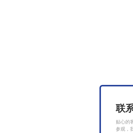
联
贴心的
参观，