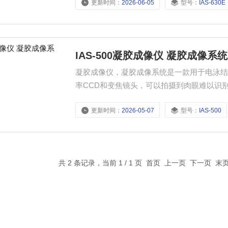
更新时间：
2026-06-05
型号：
IAS-630E
简化操作流程，快速完成数据分析和报告整
IAS-500凝胶成像仪 凝胶成像系统
凝胶成像仪，凝胶成像系统是一款用于电泳
率CCD和变焦镜头，可以拍摄到肉眼难以识
地控制溴化乙锭（EB）的污染和紫外线泄露
更新时间：
2026-05-07
型号：
IAS-500
辑、整理实验报告、打印等，减轻实验人员负
共 2 条记录，当前 1 / 1 页 首页 上一页 下一页 