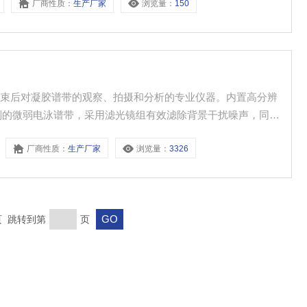
厂商性质：
生产厂家
浏览量：
150
理。
结束后对凝胶谱带的观察、拍摄和分析的专业仪器。内置高分辨
别的微弱电泳谱带，采用滤光镜组有效滤除背景干扰噪声，同时*
，实现简捷地对电泳结果进行屏幕放大显示、保存、标记或编
厂商性质：
生产厂家
浏览量：
3326
担。可以取代普通紫外分析仪或胶片观察箱，是实验室必*
末页 跳转到第
页