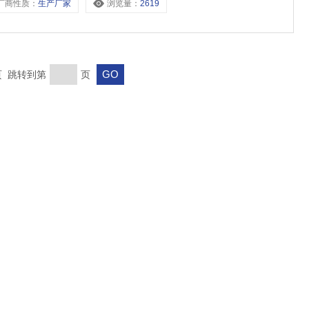
厂商性质：
生产厂家
浏览量：
2619
末页 跳转到第
页