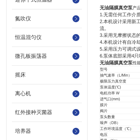
无油隔膜真空泵
产
1.无需任何工作
氮吹仪
2.本机设计采用
流。
3.采用无摩擦状
恒温混匀仪
4.本机设计有自冷
5.采用压力可调
微孔板振荡器
6.泵体底部采用4
无油隔膜真空泵
性
型号
摇床
抽气速率（L/Min）
极限压力真空度
泵体温度(℃)
离心机
电机功率 W
进气口(mm)
膜片
阀片
红外接种灭菌器
泵头数量
噪声（DB）
工作环境温度（℃）
培养器
电压