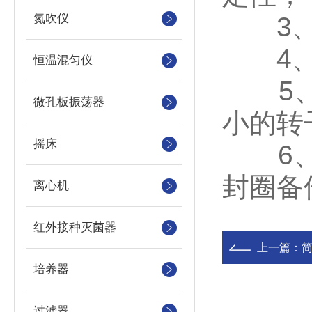
氮吹仪
3、造
4、交
恒温混匀仪
5、新
微孔板振荡器
小的转
摇床
6、套
封圈备
离心机
红外接种灭菌器
上一篇：
培养器
过滤器