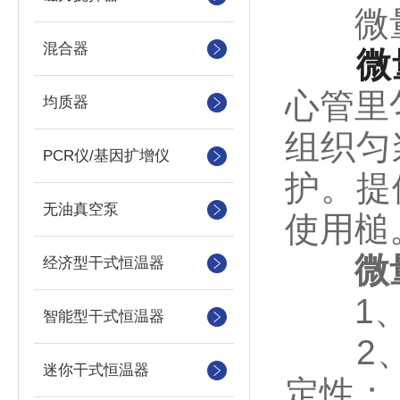
微量
混合器
微
心管里
均质器
组织匀
PCR仪/基因扩增仪
护。提
无油真空泵
使用槌
微
经济型干式恒温器
1、采
智能型干式恒温器
2、马
迷你干式恒温器
定性；