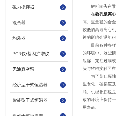
解析转头在微孔
磁力搅拌器
在
微孔板离
高、重量轻的合
混合器
较低的高速离心
蚀的影响会逐年积
均质器
目前各种各样离
的环境中。这些
PCR仪/基因扩增仪
泄漏，充注过满
头与转轴接触面在
无油真空泵
为了防止腐蚀
生老化、破损应
经济型干式恒温器
脂。机械损伤也
放的环境应保持
智能型干式恒温器
用寿命。
迷你干式恒温器