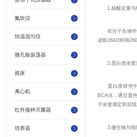
1.核酸定量与
氮吹仪
在分子生物学实验
恒温混匀仪
读取260/280
微孔板振荡器
2.蛋白质浓度
摇床
蛋白质研究中，该
离心机
BCA法，通过显
于浓度测定和后续
红外接种灭菌器
3.微生物与细
培养器