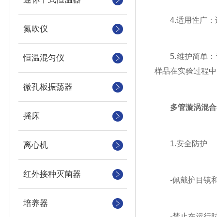
4.适用性广：
氮吹仪
5.维护简单：
恒温混匀仪
样品在实验过程中
微孔板振荡器
多管漩涡混合
摇床
1.安全防护
离心机
红外接种灭菌器
-佩戴护目镜和
培养器
-禁止在运行时