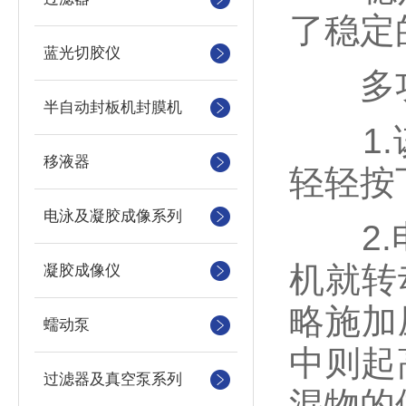
了稳定
蓝光切胶仪
多功
半自动封板机封膜机
1.该
移液器
轻轻按
电泳及凝胶成像系列
2.电
机就转
凝胶成像仪
略施加
蠕动泵
中则起
过滤器及真空泵系列
混物的