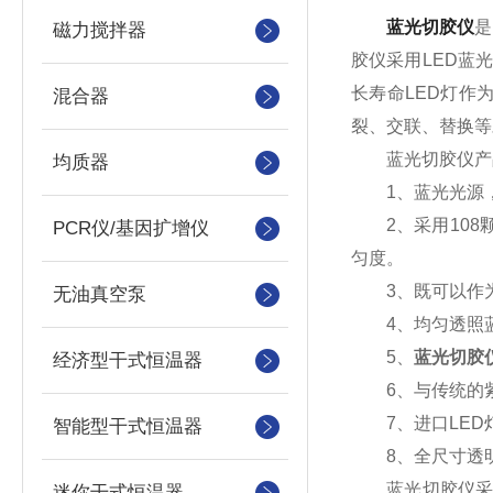
蓝光切胶仪
是
磁力搅拌器
胶仪采用LED蓝
长寿命LED灯作
混合器
裂、交联、替换等
蓝光切胶仪产
均质器
1、蓝光光源，
2、采用108颗
PCR仪/基因扩增仪
匀度。
3、既可以作为
无油真空泵
4、均匀透照蓝
5、
蓝光切胶
经济型干式恒温器
6、与传统的紫
7、进口LED灯
智能型干式恒温器
8、全尺寸透明
蓝光切胶仪采用
迷你干式恒温器