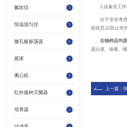
2.设备在工作期
氮吹仪
出于安全考虑，
恒温混匀仪
前状态,以防止夹
生物样品均
微孔板振荡器
蛋白质、病毒、
摇床
离心机
上一篇：
红外接种灭菌器
培养器
过滤器