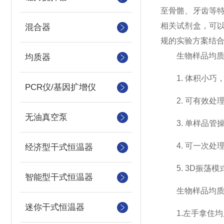
至骨骼、牙齿等
相关试剂盒，可以
混合器
规的实验方案结合
生物样品均质
均质器
1. 体积小巧
PCR仪/基因扩增仪
2. 可有效处理
无油真空泵
3. 单样品管
4. 可一次处理3
经济型干式恒温器
5. 3D振荡模
智能型干式恒温器
生物样品均质
迷你干式恒温器
1.左手拿住均