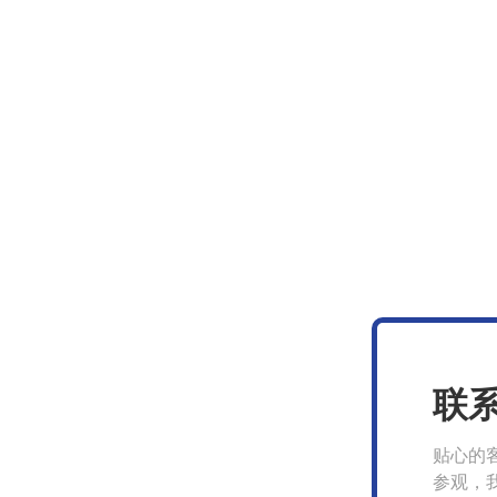
联
贴心的
参观，