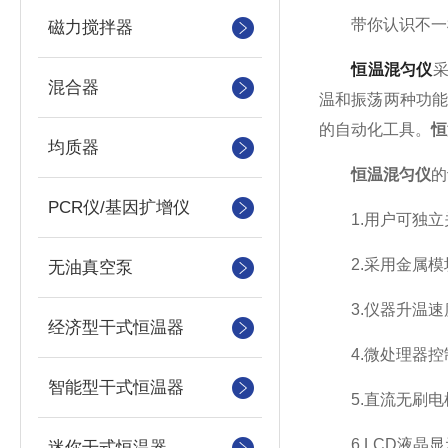
带你认识不一
磁力搅拌器
恒温混匀仪
混合器
温和振荡两种功
的自动化工具。
恒
均质器
恒温混匀仪
的
PCR仪/基因扩增仪
1.用户可独立
2.采用金属模
无油真空泵
3.仪器升温速
经济型干式恒温器
4.微处理器控
智能型干式恒温器
5.直流无刷电
6.LCD液晶显
迷你干式恒温器