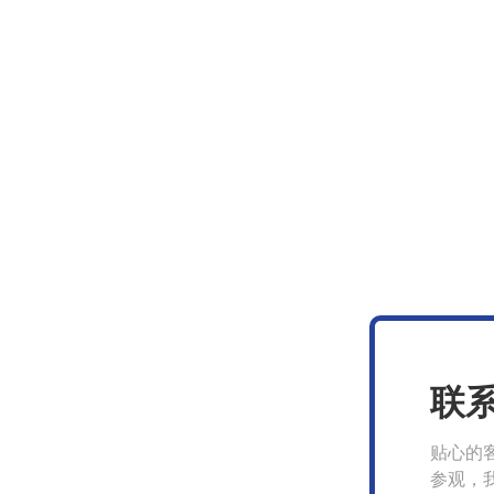
联
贴心的
参观，