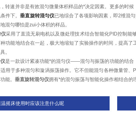
转速并非是有效混匀微量体积样品的*决定因素。更多的时候，
化条件下。
垂直旋转混匀仪
已地综合了各项影响因素，即2维混匀
地混匀哪怕是zui小体积的样品。
匀仪
采用了直流无刷电机以及微处理技术结合智能化PID控制能
两种功能地结合在一起，极大地缩短了实验操作的时间，提高了
工具。
匀仪
是一款设计紧凑功能*的混匀仪——混匀与振荡的功能的结合，
适用于多种混匀和漩涡振荡操作。它不但能混匀各种微量管、PC
的功能。
垂直旋转混匀仪
拥有*的混匀振荡与智能化操作相结合的
恒温摇床使用时应该注意什么呢