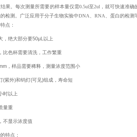
度结果。每次测量所需要的样本量仅需
0.5ul至2ul，就可快
的检测。广泛应用于分子生物实验中DNA、RNA、蛋白的检
的特点
：
大，绝大部分要
50μL以上
，比色杯需要清洗，工作繁重
0mm，样品需要稀释，测量浓度范围小
灯
(紫外)和钨灯(可见)组成，寿命短
小时以上
质量重
，不显示浓度值
计
的特点：