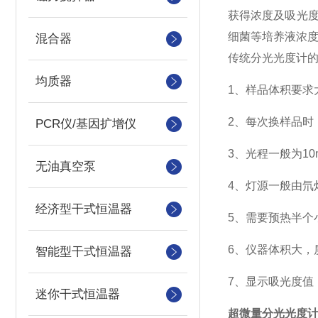
获得浓度及吸光
细菌等培养液浓度
混合器
传统分光光度计
均质器
1、
样品体积要求
2、
每次换样品时
PCR仪/基因扩增仪
3、
光程一般为
1
无油真空泵
4、
灯源一般由氘
经济型干式恒温器
5、
需要预热半个
6、
仪器体积大，
智能型干式恒温器
7、
显示吸光度值
迷你干式恒温器
超微量分光光度