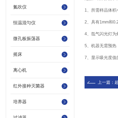
氮吹仪
1、
所需样品体积
2、
具有
1mm和
恒温混匀仪
4、
氙气闪光灯为
微孔板振荡器
5、机器无需预热
摇床
7、
显示吸光度值
离心机
上一篇：
红外接种灭菌器
培养器
过滤器