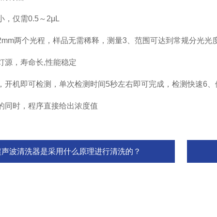
小，仅需
0.5
～
2μL
0.2mm两个光程，样品无需稀释，测量
3、
范围可达到常规分光光
灯源，寿命长
,性能稳定
，开机即可检测，单次检测时间5秒左右即可完成，检测快速6
的同时，程序直接给出浓度值
超声波清洗器是采用什么原理进行清洗的？