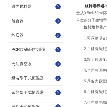
旋转培养器
磁力搅拌器
量从0.5ml-
单位的分子生物学
混合器
旋转培养器
产
均质器
1.可调整混合角
2.主机有防溅
PCR仪/基因扩增仪
3.数字转速显示
无油真空泵
4.全面可调整
经济型干式恒温器
5.具备大容量
6.主机有防溅
智能型干式恒温器
7.可在培养箱内
迷你干式恒温器