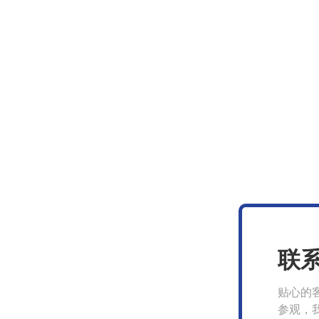
联
贴心的
参观，