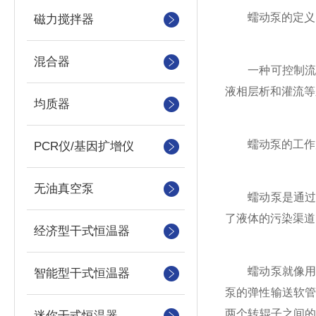
蠕动泵的定义
磁力搅拌器
混合器
一种可控制流速
液相层析和灌流等
均质器
蠕动泵的工作
PCR仪/基因扩增仪
无油真空泵
蠕动泵是通过旋
了液体的污染渠道
经济型干式恒温器
蠕动泵就像用手
智能型干式恒温器
泵的弹性输送软管
两个转辊子之间的
迷你干式恒温器