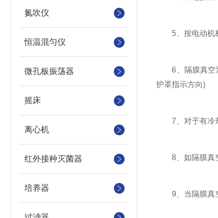
氮吹仪
5、按电动机标
恒温混匀仪
6、隔膜真空泵
微孔板振荡器
护罩指示方向)
摇床
7、对于有冷却
离心机
8、如隔膜真空
红外接种灭菌器
培养器
9、当隔膜真空
过滤器