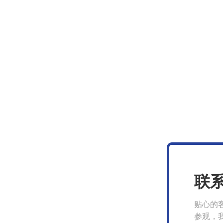
联
贴心的
参观，