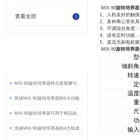
MIX-90
旋转培养器
1、人机友好的触摸
查看全部
2、多种离心管夹具可
3、可调混合角度：0 
4、设有定时功能，
5、直流无刷电机
MIX-90
旋转培养器
相关文章
型
RELATED ARTICLES
倾斜角
转速
MIX-90旋转培养器特点是能够匀速地长时间连续混合
定
温度
简述MIX-90旋转培养器的5大功能特点
重
尺
MIX-90旋转培养器可用于样品的组织培养
功
浅谈MIX-90旋转培养器的4大组成特点
输入