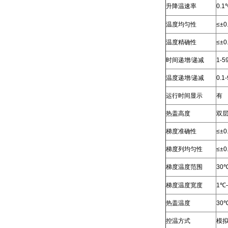
升降温速率
0.1
温度均匀性
≤±0
温度精确性
≤±0
时间递增/递减
1-5
温度递增/递减
0.1-
运行时间显示
有
热盖高度
双
梯度准确性
≤±0
梯度列均匀性
≤±0
梯度温度范围
30
梯度温度宽度
1
℃
热盖温度
30
控温方式
模