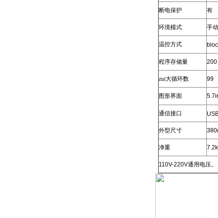
断电保护
有
环境模式
手
温控方式
bloc
程序存储量
200
zui大循环数
99
图形界面
5.7i
通信接口
USB
外型尺寸
380
净重
7.2
110V-220V
通用电压。