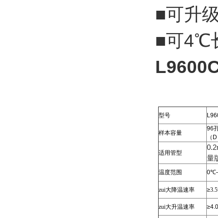
■可升级
■可4
L960
型号
L96
96
样本容量
（
D
0.2
适用管型
量
温度范围
0
℃
zui大
降温速率
≥
3
.
5
zui大
升温速率
≥4.