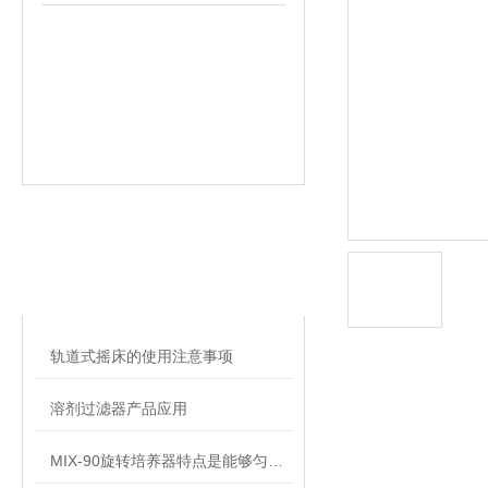
相关文章
RELATED ARTICLES
轨道式摇床的使用注意事项
溶剂过滤器产品应用
MIX-90旋转培养器特点是能够匀速地长时间连续混合