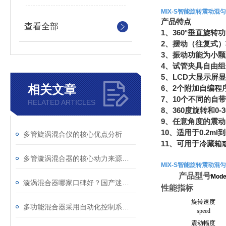
MIX-S智能旋转震动混
产品特点
查看全部
1、360°垂直旋
2、摆动（往复式
3、振动功能为小
4、试管夹具自由
5、LCD大显示屏
相关文章
6、2个附加自编程
7、10个不同的自
RELATED ARTICLES
8、360度旋转和0
9、任意角度的震
10、适用于0.2ml
多管旋涡混合仪的核心优点分析
11、可用于冷藏箱
多管漩涡混合器的核心动力来源于内置电机
MIX-S智能旋转震动混
产品型号
Mode
漩涡混合器哪家口碑好？国产迷你 / 多管 / 多功能漩涡混合器厂家推荐
性能指标
旋转速度
多功能混合器采用自动化控制系统，操作简便
speed
震动幅度