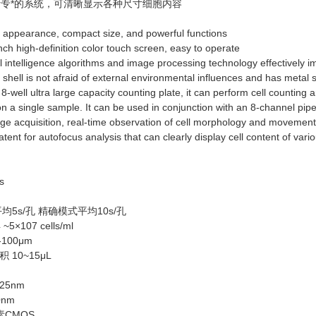
分析专*的系统，可清晰显示各种尺寸细胞内容
 appearance, compact size, and powerful functions
nch high-definition color touch screen, easy to operate
al intelligence algorithms and image processing technology effectively 
d shell is not afraid of external environmental influences and has metal 
8-well ultra large capacity counting plate, it can perform cell counting a
 a single sample. It can be used in conjunction with an 8-channel pipett
ge acquisition, real-time observation of cell morphology and movement,
atent for autofocus analysis that can clearly display cell content of vari
s
5s/孔 精确模式平均10s/孔
×107 cells/ml
100μm
10~15μL
25nm
0nm
素CMOS