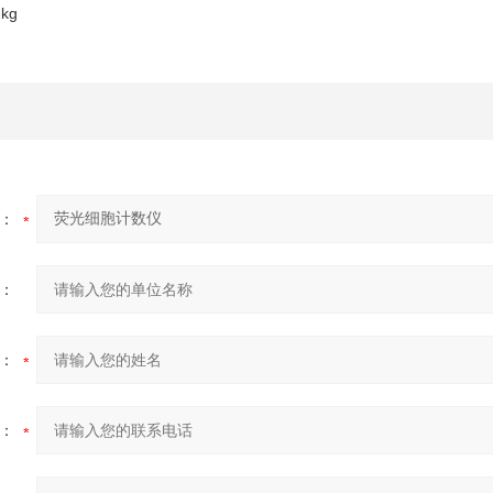
2kg
：
：
：
：