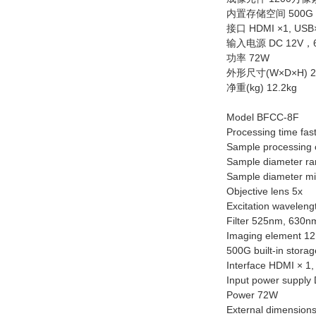
内置存储空间 500G
接口 HDMI ×1, USB×
输入电源 DC 12V，
功率 72W
外形尺寸(W×D×H) 27
净重(kg) 12.2kg
Model BFCC-8F
Processing time fa
Sample processing c
Sample diameter ra
Sample diameter m
Objective lens 5x
Excitation wavelen
Filter 525nm, 630n
Imaging element 12
500G built-in stora
Interface HDMI × 1,
Input power supply
Power 72W
External dimensio