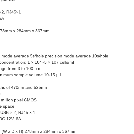
2, RJ45×1
6A
8mm x 284mm x 367mm
st mode average 5s/hole precision mode average 10s/hole
oncentration: 1 × 104~5 × 107 cells/ml
nge from 3 to 100 μ m
inimum sample volume 10-15 μ L
gths of 470nm and 525nm
m
 million pixel CMOS
ge space
 USB × 2, RJ45 × 1
 DC 12V, 6A
ns (W x D x H) 278mm x 284mm x 367mm