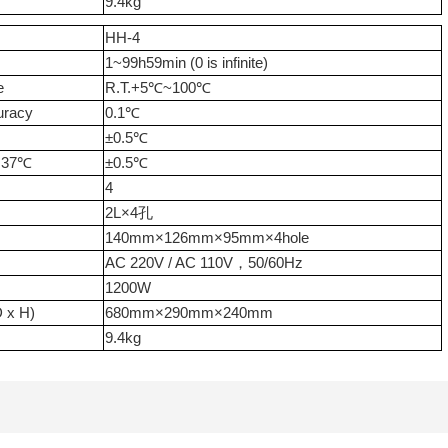
9.4kg
HH-4
1~99h59min (0 is infinite)
e
R.T.+5℃~100℃
uracy
0.1℃
±0.5℃
y@37℃
±0.5℃
4
2L×4孔
140mm×126mm×95mm×4hole
AC 220V / AC 110V，50/60Hz
1200W
 x H)
680mm×290mm×240mm
9.4kg