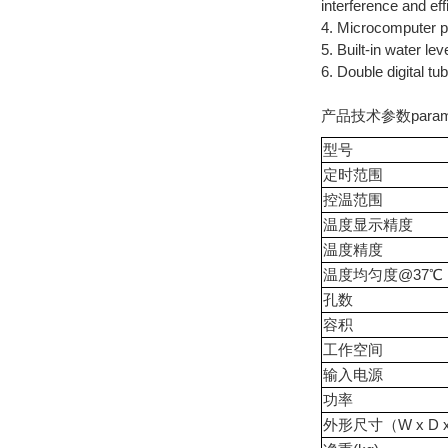
interference and ef
4. Microcomputer pr
5. Built-in water l
6. Double digital tu
产品技术参数parame
型号
定时范围
控温范围
温度显示精度
温度精度
温度均匀度@37℃
孔数
容积
工作空间
输入电源
功率
外形尺寸（W x D 