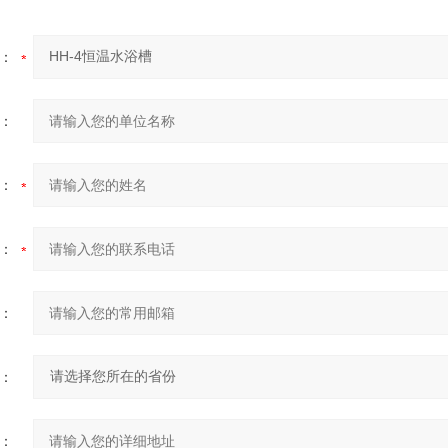
：
：
：
：
：
：
：