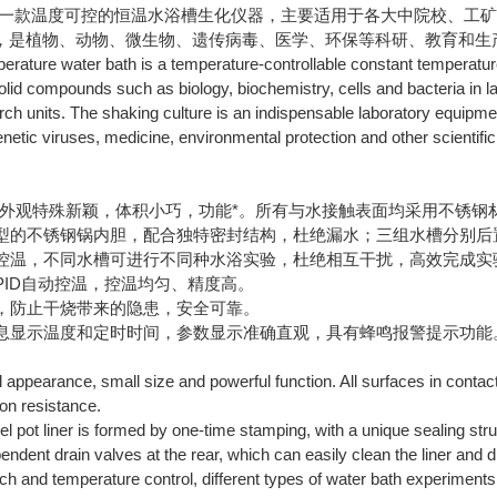
一款温度可控的恒温水浴槽生化仪器，主要适用于各大中院校、工矿
，是植物、动物、微生物、遗传病毒、医学、环保等科研、教育和生
rature water bath is a temperature-controllable constant temperature
solid compounds such as biology, biochemistry, cells and bacteria in 
rch units. The shaking culture is an indispensable laboratory equipmen
etic viruses, medicine, environmental protection and other scientifi
外观特殊新颖，体积小巧，功能*。所有与水接触表面均采用不锈钢
压成型的不锈钢锅内胆，配合独特密封结构，杜绝漏水；三组水槽分别
独立控温，不同水槽可进行不同种水浴实验，杜绝相互干扰，高效完成实
序PID自动控温，控温均匀、精度高。
器，防止干烧带来的隐患，安全可靠。
字全息显示温度和定时时间，参数显示准确直观，具有蜂鸣报警提示功能
 appearance, small size and powerful function. All surfaces in contac
on resistance.
el pot liner is formed by one-time stamping, with a unique sealing str
endent drain valves at the rear, which can easily clean the liner and 
ch and temperature control, different types of water bath experiments 