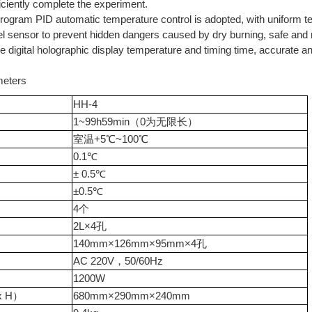
ficiently complete the experiment.
ogram PID automatic temperature control is adopted, with uniform te
evel sensor to prevent hidden dangers caused by dry burning, safe and r
be digital holographic display temperature and timing time, accurate an
ters
HH-4
1~99h59min（0为无限长）
室温+5℃~100℃
0.1℃
± 0.5℃
±0.5℃
4个
2L×4孔
140mm×126mm×95mm×4孔
AC 220V，50/60Hz
1200W
x H）
680mm×290mm×240mm