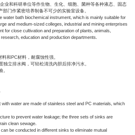
企业和科研单位等作生物、生化、细胞、菌种等各种液态、固态
产部门作紧密培养制备不可少的实验室设备。
 water bath biochemical instrument, which is mainly suitable for
large and medium-sized colleges, industrial and mining enterprises
t for close cultivation and preparation of plants, animals,
c research, education and production departments.
材料和PC材料，耐腐蚀性强。
后置独立排水阀，可轻松清洗内胆后排净污水。
验。
。
t with water are made of stainless steel and PC materials, which
ucture to prevent water leakage; the three sets of sinks are
drain clean sewage.
can be conducted in different sinks to eliminate mutual