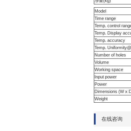
净重(kg)
Model
Time range
Temp. control rang
Temp. Display acc
Temp. accuracy
Temp. Uniformit
Number of holes
Volume
Working space
Input power
Power
Dimensions (W x D
Weight
在线咨询