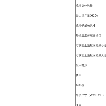
搅拌点位数量
最大搅拌量
(H2O)
搅拌子最长尺寸
外接温度传感器接口
可调安全温度回路最小
可调安全温度回路最大
输入电源
功率
熔断器
外形尺寸（
W x D x H）
净重