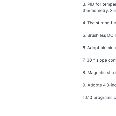
3. PID for tempe
thermometry. Sili
4. The stirring f
5. Brushless DC 
6. Adopt aluminum
7. 30 ° slope con
8. Magnetic stir
9. Adopts 4.3-inc
10.10 programs c