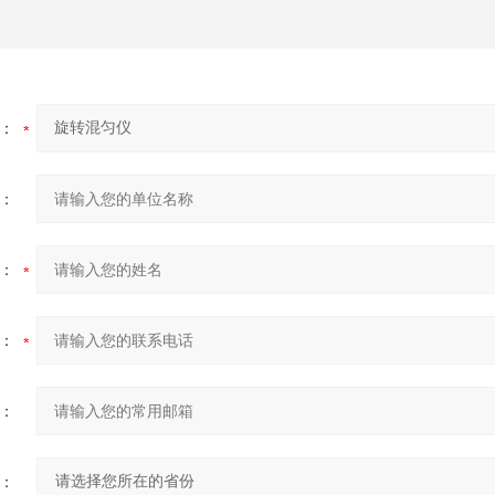
：
：
：
：
：
：