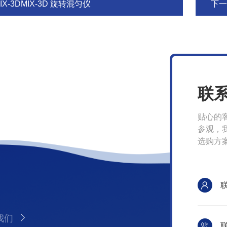
IX-3DMIX-3D 旋转混匀仪
下一
联
贴心的
参观，
选购方
我们
联