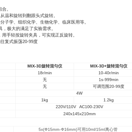
组合。
，从温和旋转到翻跟头式旋转。
物分子学、组织化学、生物化学、临床医用等。
夹具，极大的满足了实验需求。
转时，用手轻按旋转夹具，可实现正反旋转。
现往复式振荡20-99度
MIX-3D
旋转混匀仪
MIX-3D+
旋转混匀仪
18r/min
10-40r/min
无
1s-999min
无
可调范围
20-99
度
4W
1kg
1.2kg
220V/110V AC100-230V
240x145x210mm
5x(
Ф
15mm-
Ф
16mm)
可用
10ml/15ml
离心管