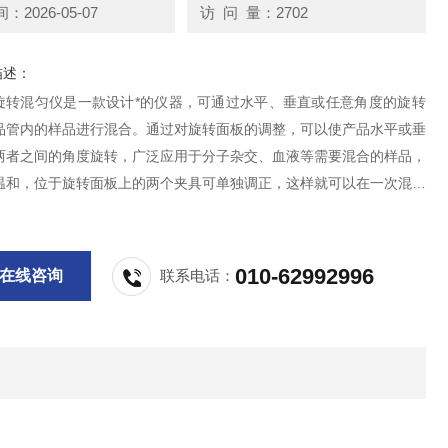
2026-05-07
访 问 量：2702
描述：
D+旋转混匀仪是一款设计*的仪器，可通过水平、垂直或任意角度的旋转
品管内的样品进行混合。通过对旋转面板的调整，可以使产品水平或垂
两者之间的角度旋转，广泛应用于分子杂交、血液等需要混合的样品，
温和，位于旋转面板上的两个夹具可单独调正，这样就可以在一次混合
两种不同的方式。 仪器精小、方便，可以很容易地转移到其他地方。
冷酷或者培养箱中，仪器的外壳和面板
010-62992996
在线咨询
联系电话：