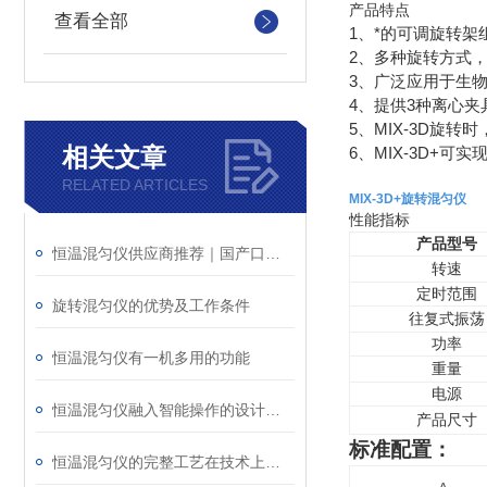
产品特点
查看全部
1、*的可调旋转架
2、多种旋转方式
3、广泛应用于生
4、提供3种离心
5、MIX-3D旋
相关文章
6、MIX-3D+可实
RELATED ARTICLES
MIX-3D+
旋转混匀仪
性能指标
产品型号
恒温混匀仪供应商推荐｜国产口碑厂家盘点，精度与性价比双在线
转速
定时范围
旋转混匀仪的优势及工作条件
往复式振荡
功率
恒温混匀仪有一机多用的功能
重量
电源
恒温混匀仪融入智能操作的设计理念
产品尺寸
标准配置：
恒温混匀仪的完整工艺在技术上主要有两个部分