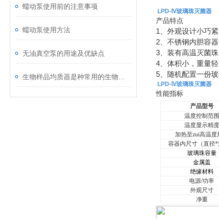
蠕动泵使用前的注意事项
LPD-Ⅳ玻璃珠灭菌器
产品特点
蠕动泵使用方法
1、外观设计小巧
2、不锈钢内胆容
3、装有高温灭菌珠
无油真空泵的用途及优缺点
4、体积小，重量
5、随机配置一份玻璃
生物样品均质器是种常用的生物实验工具
LPD-Ⅳ玻璃珠灭菌器
性能指标
产品型号
温度控制范
温度显示精
加热至zui高温度
容器内尺寸（直径*
玻璃珠容量
金属盖
绝缘材料
电源
/
功率
外观尺寸
净重