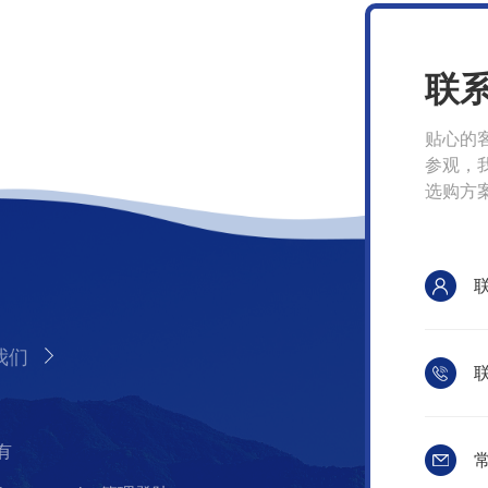
联
贴心的
参观，
选购方
我们
联
有
常