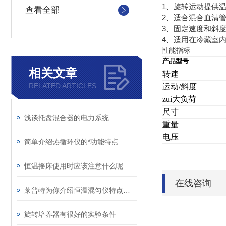
1、旋转运动提供温
查看全部
2、适合混合血清
3、固定速度和斜
4、适用在冷藏室
性能指标
产品型号
相关文章
转速
RELATED ARTICLES
运动/斜度
zui大负荷
尺寸
浅谈托盘混合器的电力系统
重量
电压
简单介绍热循环仪的*功能特点
恒温摇床使用时应该注意什么呢
在线咨询
莱普特为你介绍恒温混匀仪特点及使用注意
旋转培养器有很好的实验条件