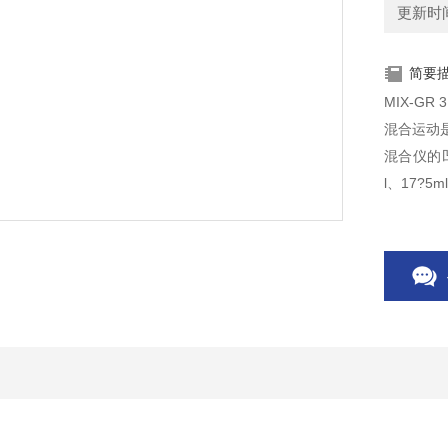
更新时间：
简要
MIX-GR 3D托盘混合器是一款小型混合仪。适合采血管和离心管的混合。它的
混合运动
混合仪的凹
l、17?