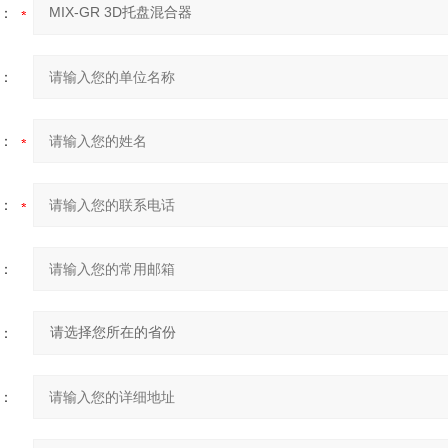
：
：
：
：
：
：
：