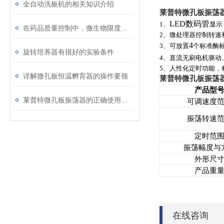
全自动洗板机的相关知识介绍
莱普特微孔板振荡
LED
数码管
1
、
显示
在药品质量控制中，微生物限度检查仪的作用体现在多个方面
2
、微处理器控制转速
4
3
、可放置
个标准酶
旋转培养器有很好的实验条件
4
、直流无刷电机驱动
5
、人性化定时功能，
详解微孔板恒温孵育器的操作要领
莱普特微孔板振荡
产品型
莱普特微孔板振荡器的正确使用和保养
可调速度
振荡转速
定时范
振荡幅度与
外形尺
产品重
在线咨询