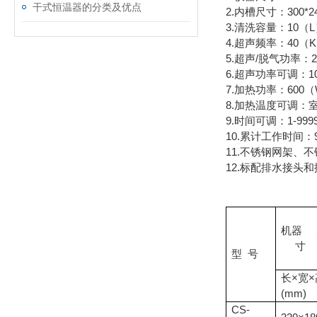
干式恒温器的分类及优点
2.内槽尺寸：300*2
3.清洗容量：
4.超声频率：40（K
5.超声/脱气功
6.超声功率可
7.加热功率：
8.加热温度可调：室
9.时间可调：1-
10.累计工作时间：9
11.不锈钢网
12.标配排水接头
机器 
寸
型 号
长×宽×
(mm)
CS-