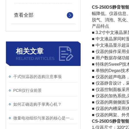
CS-250DS静音
幅降低。仪器信息
查看全部
脱气、消泡、乳化
产品特点
■ 3.2寸中文液晶
■ 中文液晶屏同
■ 中文液晶显示超
相关文章
■ 仪器的操作采用
■ 用户数据存储
RELATED ARTICLES
■ 特殊的SweeP
■ 单独的Degas
干式恒温器的选购注意事项
■ 仪器的超声电路
■ 仪器静音设计，
■ 仪器控制面板
PCR仪行业前景
■ 仪器的加热系统
■ 仪器的两侧侧面
如何正确选购手掌离心机？
■ 仪器的内槽采用
■ 仪器的网架、外
微量电动组织匀浆器的核心是一个高速旋转的转子
CS-250DS静音
1.仪器尺寸：320*