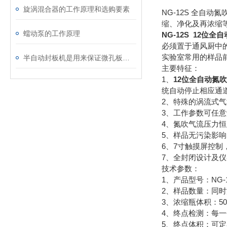
旋涡混合器的工作原理和选购要素
NG-12S 全自
缩、净化及再浓缩
蠕动泵的工作原理
NG-12S 12位
必须置于通风厨中
实验室常用的样品
半自动封板机是用来保证微孔板储存和运输的机器
主要特征：
1、
12位全自动氮
统自动停止相应通
2、特殊的涡流式
3、工作参数可任
4、氮吹气流压力
5、样品无污染影
6、7寸触摸屏控
7、全封闭设计及
技术参数：
1、产品型号：NG-
2、样品数量：同时
3、浓缩瓶体积：50
4、终点检测：每
5、终点体积：可定