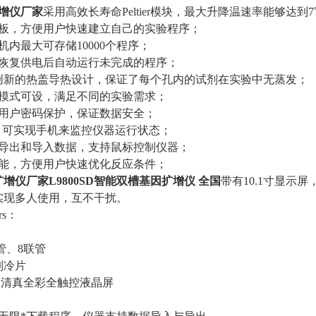
增仪厂家
采用高效长寿命Peltier模块，最大升降温速率能够达到
模板，方便用户快速建立自己的实验程序；
机内最大可存储10000个程序；
，恢复供电后自动运行未完成的程序；
，创新的热盖导热设计，保证了每个孔内的试剂在实验中无蒸发；
作模式可设，满足不同的实验需求；
，用户密码保护，保证数据安全；
模块，可实现手机来监控仪器运行状态；
支持导出和导入数据，支持鼠标控制仪器；
度功能，方便用户快速优化反应条件；
扩增仪厂家
L9800SD
智能双槽基因扩增仪
全国
带有10.1寸显示
，实现多人使用，互不干扰。
rs：
单管、8联管
制冷片
寸高清真全彩全触控液晶屏