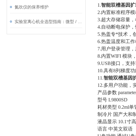
1.
智能双槽基因扩
氮吹仪的保养维护
2.内置标准程序
3.超大存储容量，
实验室离心机全选型指南：微型 / 手掌 / 高速冷冻 / 低速怎么选，交货快、售后稳的实力厂家就在这
4.自动断电保护
5.热盖专*技术
6.热盖温度和工
7.用户登录管理
8.内置WIFI 
9.USB接口，
10.具有8列梯
11.
智能双槽基因
12.多用户功能
产品参数 paramete
型号 L9800SD
耗材类型 0.2ml
制冷片 国产大和
液晶显示 10.1
语言 中英文双语