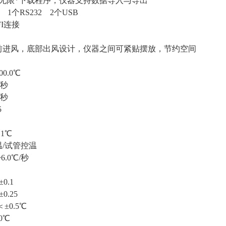
盘无限*下载程序，仪器支持数据导入与导出
 1个RS232 2个USB
FI连接
前进风，底部出风设计，仪器之间可紧贴摆放，节约空间
0.0℃
/秒
/秒
5
1℃
温/试管控温
6.0℃/秒
0.1
0.25
±0.5℃
0℃