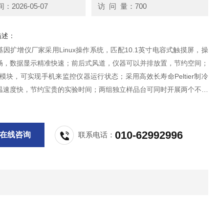
2026-05-07
访 问 量：700
描述：
因扩增仪厂家采用Linux操作系统，匹配10.1英寸电容式触摸屏，操
畅，数据显示精准快速；前后式风道，仪器可以并排放置，节约空间；
I 模块，可实现手机来监控仪器运行状态；采用高效长寿命Peltier制冷
温速度快，节约宝贵的实验时间；两组独立样品台可同时开展两个不同
正实现“一机两用"。
010-62992996
在线咨询
联系电话：