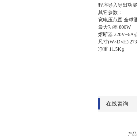
程序导入导出功能
其它参数：
宽电压范围 全球通用电
最大功率 800W
熔断器 220V~6A或
尺寸(W×D×H) 273m
净重 11.5Kg
在线咨询
产品