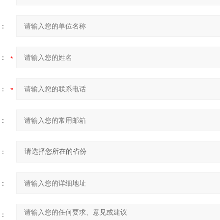
：
：
：
：
：
：
：