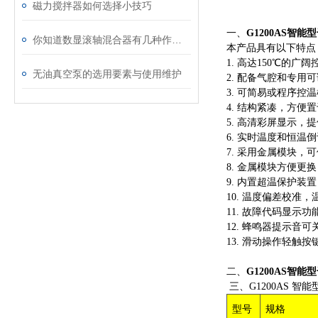
磁力搅拌器如何选择小技巧
一、
G1200AS智
你知道数显滚轴混合器有几种作用方式吗？
本产品具有以下特点
1. 高达150℃的广
无油真空泵的选用要素与使用维护
2. 配备气腔和专
3. 可简易或程序控
4. 结构紧凑，方便
5. 高清彩屏显示，
6. 实时温度和恒温
7. 采用金属模块，
8. 金属模块方便更
9. 内置超温保护装
10. 温度偏差校准
11. 故障代码显示
12. 蜂鸣器提示音
13. 滑动操作轻触
​二、
G1200AS智
三、G1200AS 
型号
规格