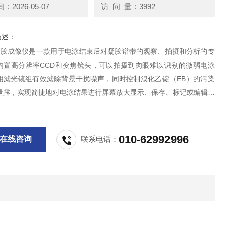
2026-05-07
访 问 量：3992
描述：
00凝胶成像仪是一款用于电泳结束后对凝胶谱带的观察、拍摄和分析的专
内置高分辨率CCD和变焦镜头，可以拍摄到肉眼难以识别的微弱电泳
用滤光镜组有效滤除背景干扰噪声，同时控制溴化乙锭（EB）的污染
泄露，实现简捷地对电泳结果进行屏幕放大显示、保存、标记或编辑、
报告、打印等，减轻实验人员负担。可以取代普通紫外分析仪或胶片观
010-62992996
在线咨询
联系电话：