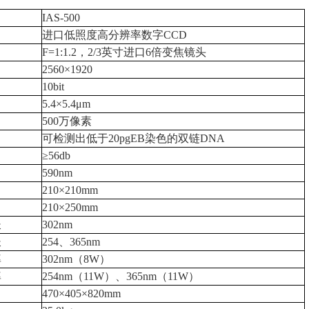
IAS-500
进口低照度高分辨率数字CCD
F=1:1.2，2/3英寸进口6倍变焦镜头
2560×1920
10bit
5.4×5.4μm
500万像素
可检测出低于20pgEB染色的双链DNA
≥56db
590nm
210×210mm
210×250mm
长
302nm
长
254、365nm
率
302nm（8W）
率
254nm（11W）、365nm（11W）
470×405×820mm