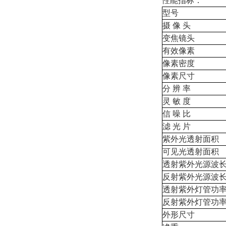
性能指标：
型号
摄 像 头
变焦镜头
有效像素
像素密度
像素尺寸
分 辨 率
灵 敏 度
信 噪 比
滤 光 片
紫外光透射面积
可见光透射面积
透射紫外光源波
反射紫外光源波
透射紫外灯管功
反射紫外灯管功
外形尺寸