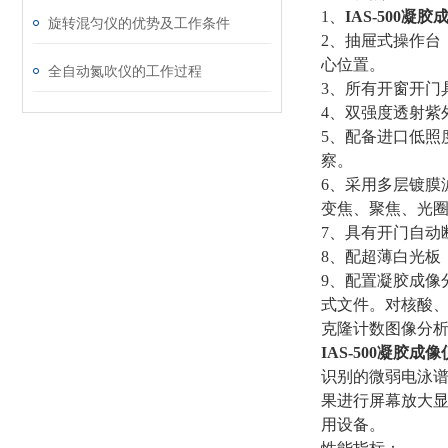
1、
IAS-500凝胶
旋转混匀仪的优势及工作条件
2、抽屉式操作台
心位置。
全自动氮吹仪的工作过程
3、所有开窗开门
4、双强度透射紫外波
5、配备进口低照
察。
6、采用多层镀膜
变焦、聚焦、光
7、具有开门自动
8、配超薄白光板
9、配置凝胶成像
式文件。对核酸、
克隆计数图像分析
IAS-500凝胶成像
识别的微弱电泳谱
果进行屏幕放大
用设备。