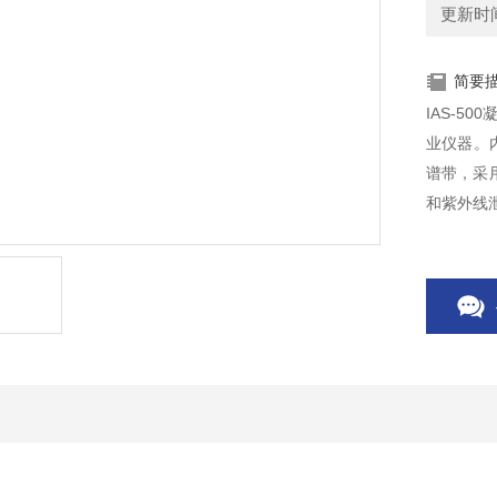
更新时间：
简要
IAS-5
业仪器。
谱带，采
和紫外线
整理实验
察箱。