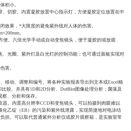
，体积小。
察、切胶。内置凝胶放置中心指示灯，方便凝胶定位放置在中
密闭效果，*大限度的避免紫外线对人体的伤害。
×200mm。
作方便。六倍光学手动或自动变焦镜头，便于凝胶的缩放观
焦、光圈、紫外灯及白光灯的控制功能；也可通过面板实现对
受伤害。
移动、调整和编号。将各种实验报表导出到文本或Excel格
。并具有1D和2D分析、DotBlot图像处理分析；菌落及
观察、分析和保存。
仪器。内置高分辨率CCD和变焦镜头，可以拍摄到肉眼难以
溴化乙锭（EB）的污染和紫外线泄露，实现简捷地对电泳结
员负担。可以取代普通紫外分析仪或胶片观察箱，是实验室常