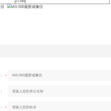
25.0kg
：
：
：