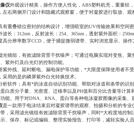
成像仪
外观设计精美，操作方便人性化，ABS塑料机壳，重量轻
，左右两侧开门设计和隐藏式观察窗，便于对凝胶进行取放、观
具有重叠错位密封的结构设计，增强暗室的UV传输效果和空间
长：312nm，反射波长：254、365nm，透射紫外面积：250mm
度高分辨率数字CCD，便于捕捉微弱谱带、实时浏览显示、操
滤光镜组，有效滤除背景干扰噪声；可通过电脑实现对变焦、聚
圈、紫外灯及白光灯的控制功能。
断紫外线、延时断电、漏电保护等功能，*大限度保障使用者不
，采用的是的磷屏紫外白光转换技术。
分析软件；具有*的泳道自动识别功能、帮助对泳道和条带的识别、
蛋白质分子量、光密度、迁移率以及PH值和百分比含量等计算和比较
功能。用于对DNA、RNA、蛋白等各种电泳凝胶图像的采集、
仪
是一款用于电泳结束后对凝胶谱带的观察、拍摄和分析的专业
带，采用滤光镜组有效滤除背景干扰噪声，同时*大程度地控制
显示、保存、标记或编辑、整理实验报告、打印等，减轻实验人