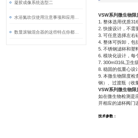
凝胶成像系统选型二
VSW系列微生物限
水浴氮吹仪使用注意事项和应用领域
1. 整体选用优质
2. 快接设计，不
数显滚轴混合器的这些特点你都了解吗？
3. 可任意选择左
4. 整体可拆卸，
5. 不锈钢滤杯和
6. 模块化设计
7. 300ml316
8. 稳固的低重心
9. 本微生物限度
钢）、过渡瓶（收
VSW系列微生物限
如在微生物检测是
开相应的滤杯阀门
技术参数：