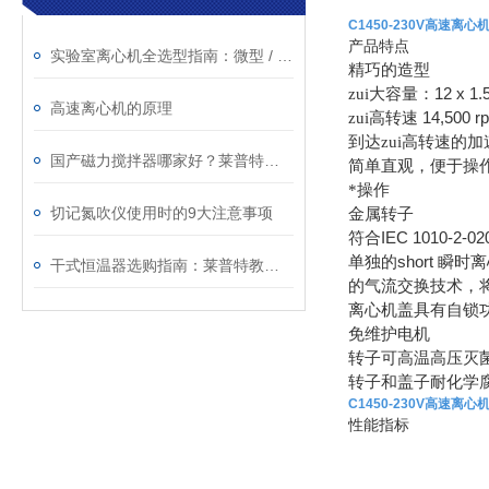
C1450-230V高速离
产品特点
实验室离心机全选型指南：微型 / 手掌 / 高速冷冻 / 低速怎么选，交货快、售后稳的实力厂家就在这
精巧的造型
12 x 1.
zui大容量：
高速离心机的原理
14,500 r
zui高转速
到达zui高转速的
国产磁力搅拌器哪家好？莱普特恒温加热款实测分享
简单直观，便于操
*操作
切记氮吹仪使用时的9大注意事项
金属转子
IEC 1010-2-02
符合
short
单独的
瞬时离
干式恒温器选购指南：莱普特教你如何挑选性价比之选
的气流交换技术，将
离心机盖具有自锁
免维护电机
转子可高温高压灭
转子和盖子耐化学
C1450-230V高速离
性能指标
LEO