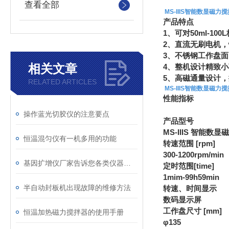
查看全部
MS-IIIS智能数显磁力
产品特点
1、可对50ml-1
2、直流无刷电机
3、不锈钢工作盘
相关文章
4、整机设计精致小
5、高磁通量设计
RELATED ARTICLES
MS-IIIS智能数显磁力
性能指标
操作蓝光切胶仪的注意要点
产品型号
MS-IIIS 智能数
恒温混匀仪有一机多用的功能
转速范围 [rpm]
300-1200rpm/min
基因扩增仪厂家告诉您各类仪器的特点
定时范围[time]
1mim-99h59min
半自动封板机出现故障的维修方法
转速、时间显示
数码显示屏
工作盘尺寸 [mm]
恒温加热磁力搅拌器的使用手册
φ135