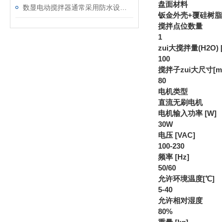
盘面材料
数显电动搅拌器通常采用防水设计和耐腐蚀材料制造
钣金外壳+覆硅树
搅拌点位数量
1
zui大搅拌量(H2O) [
100
搅拌子zui大尺寸[m
80
电机类型
直流无刷电机
电机输入功率 [W]
30W
电压 [VAC]
100-230
频率 [Hz]
50/60
允许环境温度[℃]
5-40
允许相对湿度
80%