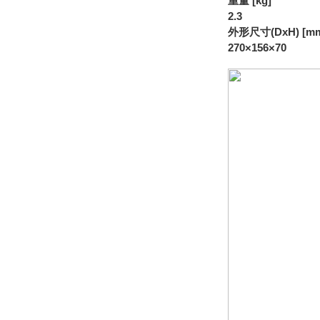
重量 [kg]
2.3
外形尺寸(DxH) [m
270×156×70