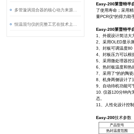
Easy-200莱普特
多管漩涡混合器的核心动力来源于内置电机
了使用寿命；采用精
量PCR仪*的得力助
恒温混匀仪的完整工艺在技术上主要有两个部分
Easy-200莱普特
1、外观设计简洁大
2、采用OLED显
3、封板可调温度80
4、封板压力可以根
5、采用微处理器控
6、热封板温度和热
7、采用了*的的陶
8、机身两侧设计了
9、自动待机功能可
10. 仪器120
态。
11、人性化设计控
Easy-200
技术参数
产品型号
热封温度范围