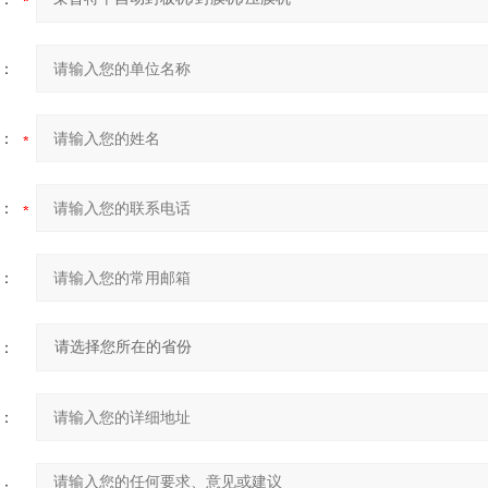
：
：
：
：
：
：
：