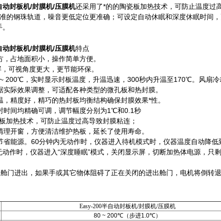
半自动封板机/封膜机/压膜机
还采用了*的的陶瓷板加热技术，可防止温度过
准的钢珠轨道，噪音更低定位更准确；可设定自动休眠和深度休眠时间，更加
手。
半自动封板机/封膜机/压膜机
特点
方，占地面积小，操作简单方便。
示屏，可视角度更大，更节能环保。
 ~ 200℃，实时显示封板温度，升温迅速，300秒内升温至170℃。
据实际效果调整，可适配各种类型的微孔板和热封膜。
温，精度好，精巧的热封板均衡结构确保封膜效果*性。
封时间均精确可调，调节幅度分别为1℃和0.1秒
瓷板加热技术，可防止温度过高导致封膜粘连；
清理开窗，方便清洁维护热板，延长了使用寿命。
节省能源。60分钟内无动作时，仪器进入待机模式时，仪器温度自动降低
分钟内无动作时，仪器进入“深度睡眠”模式，关闭显示屏，切断加热体电源
制舱门进出，如果手或其它物体阻碍了正在关闭的进出舱门，电机将倒转
Easy-200半自动封板机/封膜机/压膜机
80 ~ 200
℃
（步进
1.0
℃
）