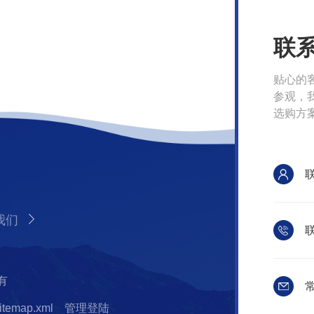
联
贴心的
参观，
选购方
我们
联
有
常
itemap.xml
管理登陆