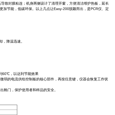
高导致封膜粘连；机身两侧设计了清理开窗，方便清洁维护热板，延长
节能，低碳环保。以上几点让Easy-200脱颖而出，是PCR仪、定
风扇冷却，降温迅速。
到60℃，以达到节能效果
，只剩微弱的电流供给控制板的核心部件，再按任意键，仪器会恢复工作状
退出舱门，保护使用者和样品的安全。