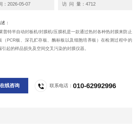
2026-05-07
访 问 量：4712
描述：
200莱普特半自动封板机/封膜机/压膜机是一款通过热封各种热封膜来防止
板（PCR板、深孔贮存板、酶标板以及细胞培养板）在检测过程中的
漏引起的样品损失及空间交叉污染的封膜仪器。
010-62992996
在线咨询
联系电话：