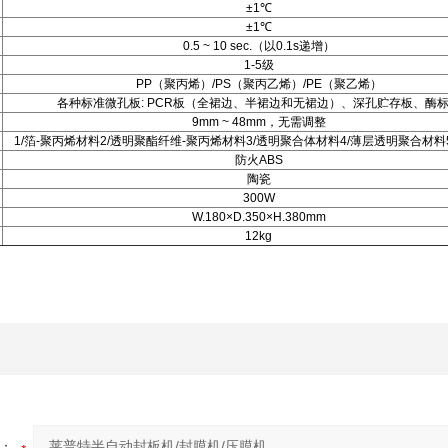
±1
℃
±1
℃
0.5 ~ 10 sec.
（以
0.1s
递增）
1-5
级
PP
（聚丙烯）
/PS
（聚丙乙烯）
/PE
（聚乙烯）
各种标准微孔板
: PCR
板（全裙边、半裙边和无裙边）、深孔贮存板、酶
9mm ~ 48mm
，无需调整
1/
箔
-
聚丙烯材料
2/
透明聚酯纤维
-
聚丙烯材料
3/
透明聚合体材料
4/
薄层透明聚合材料
防火
ABS
陶瓷
300W
W.180×D.350×H.380mm
12kg
：