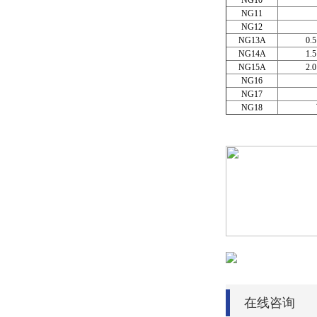
NG10
NG11
NG12
NG13A
0.5
NG14A
1.5
NG15A
2.0
NG16
NG17
NG18
在线咨询