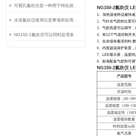
可视孔氮吹仪是一种用于纯化或去除样品中气体的设备
NG150-2氮吹仪 
1
、
加热器使样品被快速
水浴氮吹仪使用注意事项和应用领域
2
、
气针在气腔的位置可
3
、
气腔高度可以调节
，
NG150-1氮吹仪可以同时处理多个样品
4
、
有
12
个气道控制开关
5
、
在浓缩有毒溶剂时
,
整
6
、
内置超温保护装置
，
7
、
LED
显示屏，
温度
同
8
、
标准配备气腔和可调
NG150-2氮吹仪 
产品型号
温度范围
升温时间
温度精度（40~10
温度精度（100~15
温度稳定性（100
放置模块数量
时间设置zui长
氮气流量