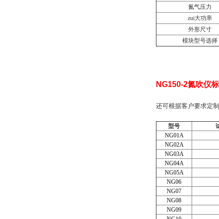
氮气压力
zui大功率
外形尺寸
模块型号选择
NG150-2
氮吹仪标
还可根据客户要求定
型号
NG01A
NG02A
NG03A
NG04A
NG05A
NG06
NG07
NG08
NG09