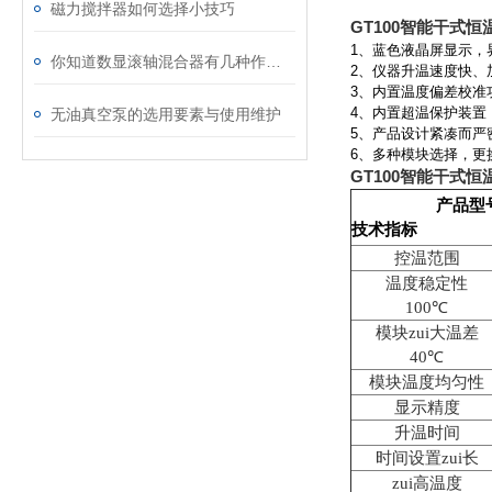
磁力搅拌器如何选择小技巧
GT100智能干式恒
1
、蓝色液晶屏显示，
你知道数显滚轴混合器有几种作用方式吗？
2
、仪器升温速度快、
3
、内置温度偏差校准
4
、内置超温保护装置
无油真空泵的选用要素与使用维护
5
、产品设计紧凑而严
6
、多种模块选择，更
GT100智能干式恒
产品型
技术指标
控温范围
温度稳定性
100
℃
模块zui大温差
40
℃
模块温度均匀性
显示精度
升温时间
时间设置zui长
zui高温度