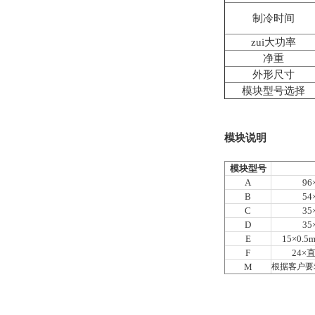
制冷时间
zui大功率
净重
外形尺寸
模块型号选择
模块说明
模块型号
A
96
B
54
C
35
D
35
E
15
×
0.5m
F
24
×
M
根据客户要