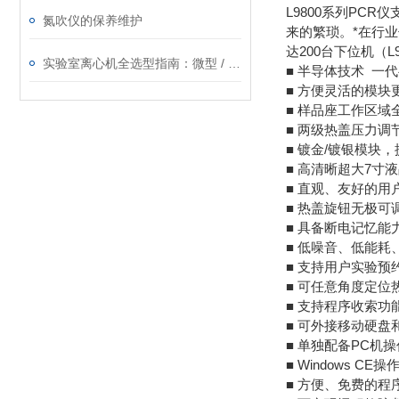
L9800系列PC
氮吹仪的保养维护
来的繁琐。*在行
达200台下位机（
实验室离心机全选型指南：微型 / 手掌 / 高速冷冻 / 低速怎么选，交货快、售后稳的实力厂家就在这
■ 半导体技术 一代半
■ 方便灵活的模
■ 样品座工作区
■ 两级热盖压力
■ 镀金/镀银模块
■ 高清晰超大7寸
■ 直观、友好的
■ 热盖旋钮无极可
■ 具备断电记忆能
■ 低噪音、低能耗
■ 支持用户实验
■ 可任意角度定位
■ 支持程序收索
■ 可外接移动硬
■ 单独配备PC机
■ Windows 
■ 方便、免费的程