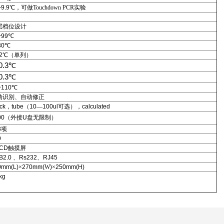
-9.9
℃，可做Touchdown PCR实验
层档位设计
~99
℃
30
℃
2
℃（单列）
0.3
℃
0.3
℃
~110
℃
动识别、自动修正
ck
，
tube
（
10
—
100ul
可选），
calculated
00
（外接
U
盘无限制）
8
项
9
LCD
触摸屏
B2.0
、
Rs232
、
RJ45
0mm(L)
×
270mm(
W
)
×
250mm(H)
kg