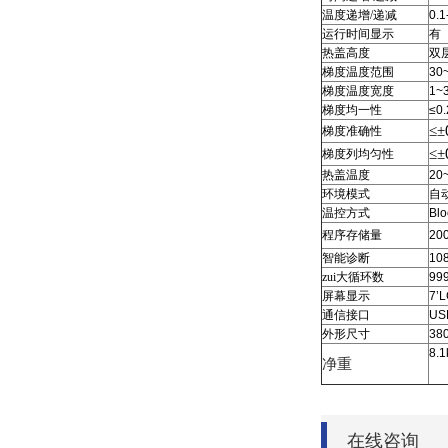
温度递增/递减
0.1
运行时间显示
有
热盖高度
双
梯度温度范围
30
梯度温度宽度
1~
梯度均一性
≤0.
≤±
梯度准确性
≤±
梯度列均匀性
热盖温度
20
环境模式
自
温控方式
Blo
程序存储量
20
智能诊断
10
zui大循环数
99
屏幕显示
7’
通信接口
US
外形尺寸
38
8.1
净重
在线咨询