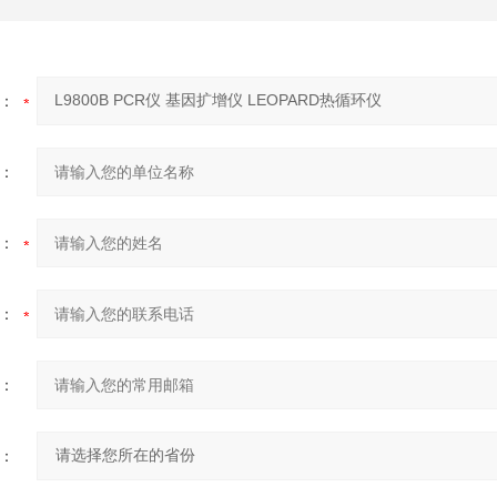
：
：
：
：
：
：