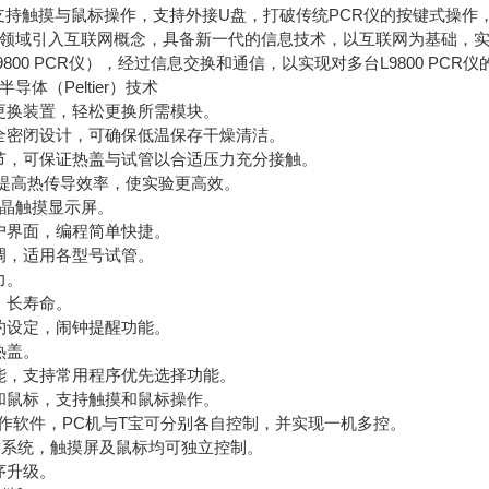
R仪支持触摸与鼠标操作，支持外接U盘，打破传统PCR仪的按键式
业领域引入互联网概念，具备新一代的信息技术，以互联网为基础，实
L9800 PCR仪），经过信息交换和通信，以实现对多台L9800 
导体（Peltier）技术
块更换装置，轻松更换所需模块。
域全密闭设计，可确保低温保存干燥清洁。
调节，可保证热盖与试管以合适压力充分接触。
，提高热传导效率，使实验更高效。
液晶触摸显示屏。
用户界面，编程简单快捷。
调，适用各型号试管。
力。
、长寿命。
预约设定，闹钟提醒功能。
热盖。
功能，支持常用程序优先选择功能。
盘和鼠标，支持触摸和鼠标操作。
操作软件，PC机与T宝可分别各自控制，并实现一机多控。
CE操作系统，触摸屏及鼠标均可独立控制。
序升级。