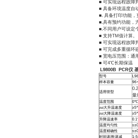
■ 可实现远程故障
■ 具备环境温度
■. 具备打印功能
■.具有预约功能
■.不同用户可设定
■ 支持TM值计算。
■ 可实现远程故障
■ 可完成多重循环
■ 宽电压范围：通用电源
■ 可4℃长期保温
L9800B PCR仪
型号
L9
样本容量
96
0.
适用管型
量
温度范围
0
℃
zui大升温速度
≥5
zui大降温速度
≥5
升降温速率
0.1
温度均匀性
≤±0
温度精确性
≤±0
时间递增/递减
1-