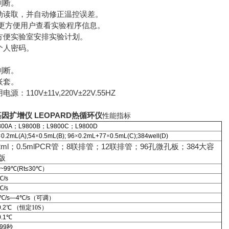
判断。
自动读取，并自动修正温控误差。
，更方便用户查看实验程序信息。
，方便实验室安排实验计划。
个人密码。
判断。
嵌套。
：110V±11v,220V±22V.55HZ
 基因扩增仪 LEOPARD热循环仪
性能指标
800A
；
L9800B
；
L9800C
；
L9800D
×
0.2mL(A);54
×
0.5mL(B); 96
×
0.2mL+77
×
0.5mL(C);384well(D)
2ml
0.5mlPCR
8
12
96
384
；
管；
联排管；
联排管；
孔微孔板；
大容
版
~99
℃
(Rt≤30
℃）
℃
/s
℃
/s
℃
/s—4
℃
/s
（可调）
.2
℃ （恒定10S）
.1
℃
599
秒