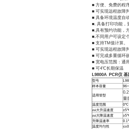
■ 方便、免费的程
■ 可实现远程故障
■ 具备环境温度自
■. 具备打印功能
■.具有预约功能，
■.不同用户可设定
■ 支持TM值计算。
■ 可实现远程故障
■ 可完成多重循环
■ 宽电压范围：通用电源
■ 可4℃长期保温
L9800A PCR仪
型号
L9
样本容量
96
×
0.
适用管型
量
温度范围
0
℃
zui大升温速度
≥5
zui大降温速度
≥5
升降温速率
0.1
温度均匀性
≤±0