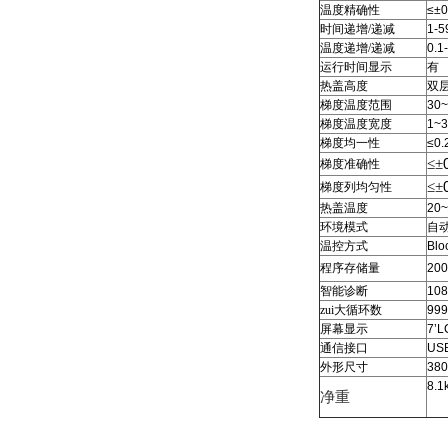
温度精确性
≤±0
时间递增/递减
1-5
温度递增/递减
0.1
运行时间显示
有
热盖高度
双
梯度温度范围
30~
梯度温度宽度
1~3
梯度均一性
≤0.
≤±
梯度准确性
≤±
梯度列均匀性
热盖温度
20~
环境模式
自
温控方式
Blo
程序存储量
200
智能诊断
108
zui大循环数
999
屏幕显示
7’L
通信接口
US
外形尺寸
380
8.1
净重