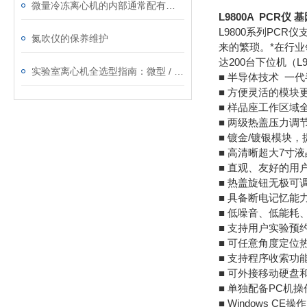
微量冷冻离心机的内部通常配有制冷系统
L9800A PCR仪
L9800系列PC
氮吹仪的保养维护
来的繁琐。*在行
达200台下位机（
实验室离心机全选型指南：微型 / 手掌 / 高速冷冻 / 低速怎么选，交货快、售后稳的实力厂家就在这
■ 半导体技术 一代半
■ 方便灵活的模块
■ 样品座工作区
■ 两级热盖压力
■ 镀金/镀银模块
■ 高清晰超大7寸
■ 直观、友好的用
■ 热盖旋钮无极可
■ 具备断电记忆能
■ 低噪音、低能耗
■ 支持用户实验预
■ 可任意角度定位
■ 支持程序收索功
■ 可外接移动硬盘
■ 单独配备PC机
■ Windows 