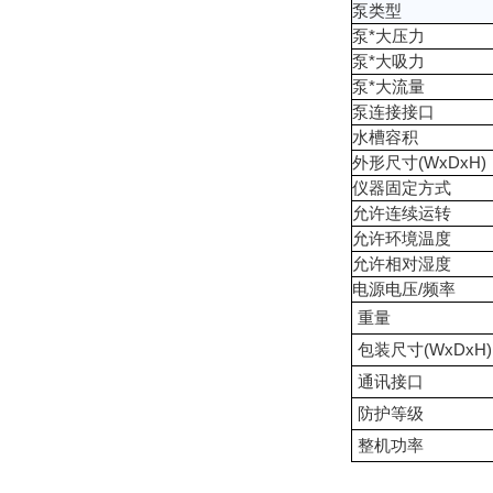
泵类型
泵*大压力
泵*大吸力
泵*大流量
泵连接接口
水槽容积
外形尺寸(WxDxH)
仪器固定方式
允许连续运转
允许环境温度
允许相对湿度
电源电压/频率
重量
包装尺寸(WxDxH)
通讯接口
防护等级
整机功率