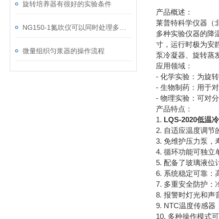
旋转培养器有很好的实验条件
产品概述：
莱普特科学仪器（
NG150-1氮吹仪可以同时处理多个样品
多种实验仪器的降
寸，运行时极为安
微量组织匀浆器的操作流程
泵冷凝器、旋转蒸
应用领域：
- 化学实验：为
- 生物制药：用
- 物理实验：可
产品特点：
1.
LQS-2020低
2. 自适应温度调
3. 免维护压力泵
4. 循环功能可独
5. 配备了玻璃液
6. 系统稳定可靠
7. 多重安全防
8. 报警时灯光和
9. NTC温度传
10. 多种操作模