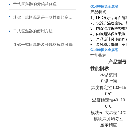
干式恒温器的分类及优点
G1400恒温金属浴
产品特点
迷你干式恒温器是一款性价比高的产品
1
、
LED
显示，界面清
2
、仪器升温速度快、
3
、内置温度偏差校准
干式恒温器的使用方法
4
、内置超温保护装置
5
、产品设计紧凑而严
迷你干式恒温器多种规格模块可选
6
、多种模块选择，更
G1400恒温金属浴
性能指标
产品型号
性能指标
控温范围
升温时间
100~15
温度稳定性
0
℃
40~10
温度稳定性
0
℃
40
模块zui大温差
℃
模块温度均匀性
显示精度