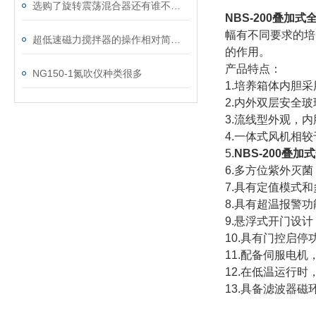
选购了旋转震荡混合器还有谁不会使用的吗？
NBS-200叠加
幅有不同要求的培
超低速磁力搅拌器的操作相对简单方便
的作用。
产品特点：
NG150-1氮吹仪种类很多
1.培养箱体内胆
2.内外双层安全
3.流线型外观，
4.一体式风机相
5.
NBS-200叠
6.多方位紫外灭
7.具有定值模式和
8.具有超温报警
9.悬浮式开门设
10.具有门控启
11.配备伺服电
12.在低温运行
13.具备滤波器