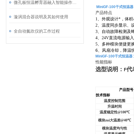
微孔板恒温孵育器融入智能操作的设计理念
MiniGF-100干式恒温
产品特点
漩涡混合器说明及其如何使用
1
、外观设计*，体
2
、温度同步显示、
全自动氮吹仪的工作过程
3
、自动故障检测及
4
、24V直流电源输
5
、多种模块便捷更
6
、风扇冷却，降温
MiniGF-100干式恒温
性能指标
选型说明：
代
F
产品型号
技术指标
温度控制范围
升温时间
温度稳定性
@100
℃
模块zui大温差
@40
℃
模块温度均匀性